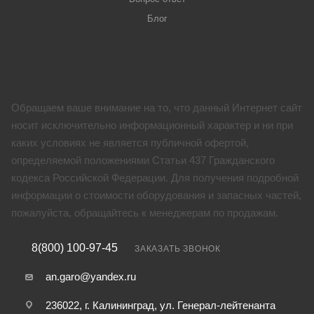
Блог
Обращаем ваше внимание на то, что данный Интернет сайт
носит исключительно информационный характер и ни при
каких условиях не является публичной офертой,
определяемой положениями Статьи 437 Гражданского
кодекса Российской Федерации. Для получения подробной
информации о стоимости оборудования и запасных частей,
пожалуйста, обращайтесь к менеджерам по продажам.
8(800) 100-97-45
ЗАКАЗАТЬ ЗВОНОК
an.garo@yandex.ru
236022, г. Калининград, ул. Генерал-лейтенанта