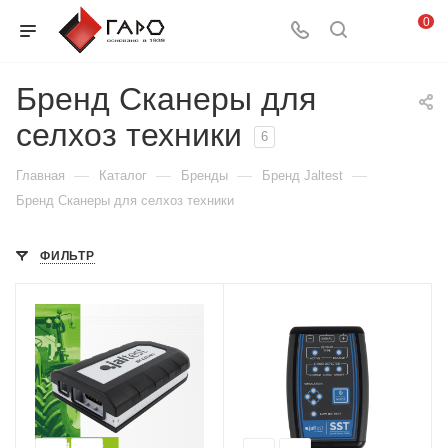
0
Бренд Сканеры для
селхоз техники
6
—
—
—
—
Главная
Каталог
Бренды
Бренд Jaltest
Бренд Сканеры для селхоз техники
ФИЛЬТР