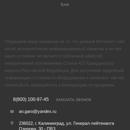
Блог
Обращаем ваше внимание на то, что данный Интернет сайт
носит исключительно информационный характер и ни при
каких условиях не является публичной офертой,
определяемой положениями Статьи 437 Гражданского
кодекса Российской Федерации. Для получения подробной
информации о стоимости оборудования и запасных частей,
пожалуйста, обращайтесь к менеджерам по продажам.
8(800) 100-97-45
ЗАКАЗАТЬ ЗВОНОК
an.garo@yandex.ru
236022, г. Калининград, ул. Генерал-лейтенанта
Озерова, 30 - ПВЗ