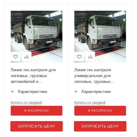
Линия тех.контроля для
Линия тех.контроля
легковых, грузовых
универсальная для
автомобилей и
легковых, грузовых
микроавтобусов до 13 т на
автомобилей и
Характеристики
Характеристики
ось ЛТК-С 13000.01
микроавтобусов до 16 т на
ось ЛТК-С 16000.02
Купить со скидкой
Купить со скидкой
В РАССРОЧКУ
В РАССРОЧКУ
ЗАПРОСИТЬ ЦЕНУ
ЗАПРОСИТЬ ЦЕНУ