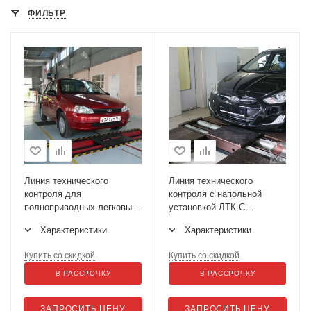
ФИЛЬТР
Линия технического
Линия технического
контроля для
контроля с напольной
полноприводных легковых
установкой ЛТК-С
автомобилей и
3000М.01
Характеристики
Характеристики
микроавтобусов ЛТК-С
3500М (МЕТА)
Купить со скидкой
Купить со скидкой
В РАССРОЧКУ
В РАССРОЧКУ
ЗАПРОСИТЬ ЦЕНУ
ЗАПРОСИТЬ ЦЕНУ