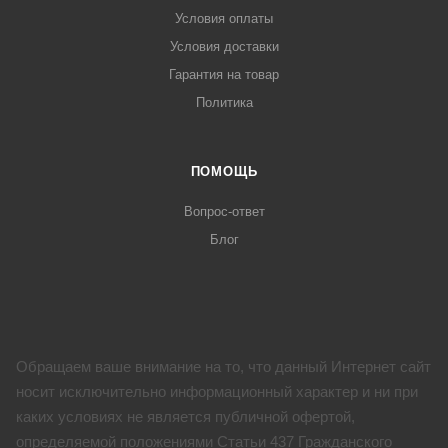
Условия оплаты
Условия доставки
Гарантия на товар
Политика
ПОМОЩЬ
Вопрос-ответ
Блог
Обращаем ваше внимание на то, что данный Интернет сайт
носит исключительно информационный характер и ни при
каких условиях не является публичной офертой,
определяемой положениями Статьи 437 Гражданского