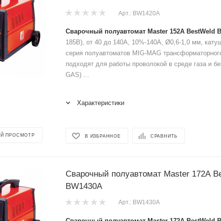
Арт.: BW1420A
Сварочный полуавтомат Master 152A BestWeld 
185В), от 40 до 140А, 10%-140А, Ø0,6-1,0 мм, катушк
серия полуавтоматов MIG-MAG трансформаторного
подходят для работы проволокой в среде газа и б
GAS) ...
Характеристики
Й ПРОСМОТР
В ИЗБРАННОЕ
СРАВНИТЬ
Сварочный полуавтомат Master 172A B
BW1430A
Арт.: BW1430A
Сварочный полуавтомат Master 172A BestWeld 