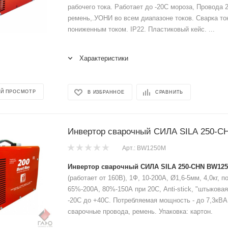
рабочего тока. Работает до -20С мороза, Провода 2
ремень,.УОНИ во всем диапазоне токов. Сварка то
пониженным током. IP22. Пластиковый кейс. ...
Характеристики
Й ПРОСМОТР
В ИЗБРАННОЕ
СРАВНИТЬ
Инвертор сварочный СИЛА SILA 250-
Арт.: BW1250M
Инвертор сварочный СИЛА SILA 250-CHN BW125
(работает от 160В), 1Ф, 10-200А, Ø1,6-5мм, 4,0кг, п
65%-200А, 80%-150А при 20С, Anti-stick, "штыковая
-20С до +40С. Потребляемая мощность - до 7,3кВА
сварочные провода, ремень. Упаковка: картон.