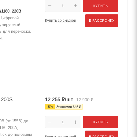
КУПИТЬ
1180. 220В
, Цифровой.
Купить со скидкой
В РАССРОЧКУ
егулируемый
ь для переноски,
и.
1200S
12 255
₽
/шт
12 900
₽
-
5
%
Экономия
645
₽
0В (от 155В) до
КУПИТЬ
%ПВ -200А,
Stick до половины
Купить со скидкой
В РАССРОЧКУ