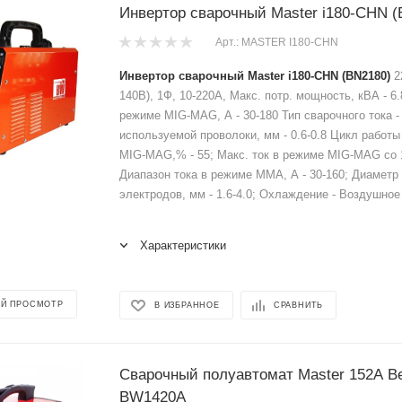
Инвертор сварочный Master i180-CHN (
Арт.: MASTER I180-CHN
Инвертор сварочный Master i180-CHN (BN2180)
2
140В), 1Ф, 10-220A, Макс. потр. мощность, кВА - 6.
режиме MIG-MAG, А - 30-180 Тип сварочного тока 
используемой проволоки, мм - 0.6-0.8 Цикл работы
MIG-MAG,% - 55; Макс. ток в режиме MIG-MAG со 1
Диапазон тока в режиме ММА, А - 30-160; Диамет
электродов, мм - 1.6-4.0; Охлаждение - Воздушное 
Характеристики
Й ПРОСМОТР
В ИЗБРАННОЕ
СРАВНИТЬ
Сварочный полуавтомат Master 152A B
BW1420A