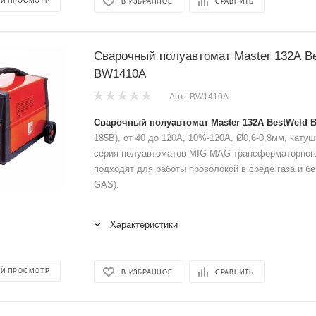
Й ПРОСМОТР
В ИЗБРАННОЕ
СРАВНИТЬ
Сварочный полуавтомат Master 132A B
BW1410A
Арт.: BW1410A
Сварочный полуавтомат Master 132A BestWeld
185В), от 40 до 120А, 10%-120А, Ø0,6-0,8мм, катушк
серия полуавтоматов MIG-MAG трансформаторного
подходят для работы проволокой в среде газа и б
GAS).
Характеристики
Й ПРОСМОТР
В ИЗБРАННОЕ
СРАВНИТЬ