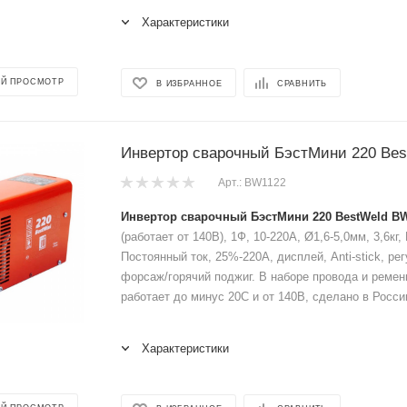
Характеристики
Й ПРОСМОТР
В ИЗБРАННОЕ
СРАВНИТЬ
Инвертор сварочный БэстМини 220 Be
Арт.: BW1122
Инвертор сварочный БэстМини 220 BestWeld BW
(работает от 140В), 1Ф, 10-220A, Ø1,6-5,0мм, 3,6кг
Постоянный ток, 25%-220А, дисплей, Anti-stick, р
форсаж/горячий поджиг. В наборе провода и ремен
работает до минус 20С и от 140В, сделано в Росси
Характеристики