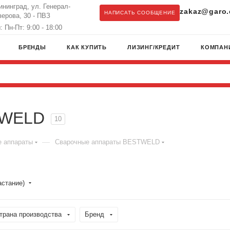
лининград, ул. Генерал-
zakaz@garo.
НАПИСАТЬ СООБЩЕНИЕ
ерова, 30 - ПВЗ
 Пн-Пт: 9:00 - 18:00
БРЕНДЫ
КАК КУПИТЬ
ЛИЗИНГ/КРЕДИТ
КОМПАН
TWELD
10
—
 аппараты
Сварочные аппараты BESTWELD
астание)
трана производства
Бренд