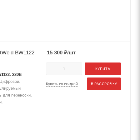
stWeld BW1122
15 300
₽
/шт
КУПИТЬ
1122. 220В
, Цифровой.
Купить со скидкой
В РАССРОЧКУ
егулируемый
ь для переноски,
и.