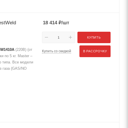
estWeld
18 414
₽
/шт
КУПИТЬ
 BW1410A
(220В) (от
Купить со скидкой
В РАССРОЧКУ
и по 5 кг. Master –
 типа. Все модели
ез газа (GAS/NO