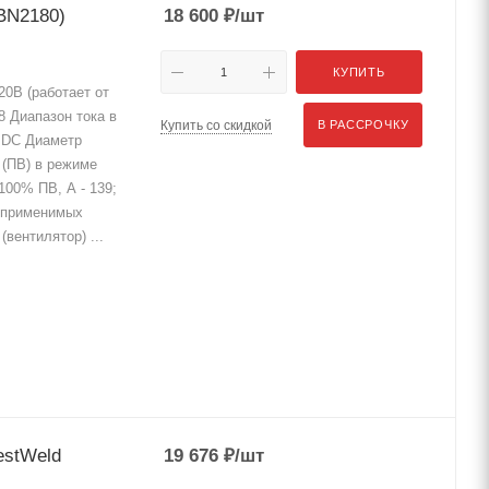
BN2180)
18 600
₽
/шт
КУПИТЬ
20В (работает от
8 Диапазон тока в
Купить со скидкой
В РАССРОЧКУ
- DC Диаметр
 (ПВ) в режиме
00% ПВ, А - 139;
р применимых
(вентилятор) ...
estWeld
19 676
₽
/шт