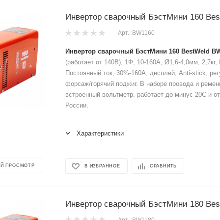
Инвертор сварочный БэстМини 160 Be
Арт.: BW1160
Инвертор сварочный БэстМини 160 BestWeld BW
(работает от 140В), 1Ф, 10-160A, Ø1,6-4,0мм, 2,7кг
Постоянный ток, 30%-160А, дисплей, Anti-stick, р
форсаж/горячий поджиг. В наборе провода и ремен
встроенный вольтметр. работает до минус 20С и от
России.
Характеристики
Й ПРОСМОТР
В ИЗБРАННОЕ
СРАВНИТЬ
Инвертор сварочный БэстМини 180 Be
Арт.: BW1180