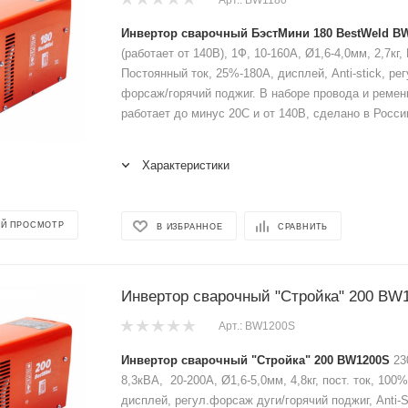
Инвертор сварочный БэстМини 180 BestWeld BW
(работает от 140В), 1Ф, 10-160A, Ø1,6-4,0мм, 2,7кг
Постоянный ток, 25%-180А, дисплей, Anti-stick, р
форсаж/горячий поджиг. В наборе провода и ремен
работает до минус 20С и от 140В, сделано в Росси
Характеристики
Й ПРОСМОТР
В ИЗБРАННОЕ
СРАВНИТЬ
Инвертор сварочный "Стройка" 200 BW
Арт.: BW1200S
Инвертор сварочный "Стройка" 200 BW1200S
23
8,3кВА, 20-200A, Ø1,6-5,0мм, 4,8кг, пост. ток, 100
дисплей, регул.форсаж дуги/горячий поджиг, Anti-