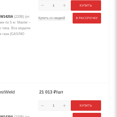
КУПИТЬ
BW1420A
(220В) (от
Купить со скидкой
В РАССРОЧКУ
и по 5 кг. Master –
 типа. Все модели
ез газа (GAS/NO
estWeld
21 013
₽
/шт
КУПИТЬ
BW1430A
(220В) (от