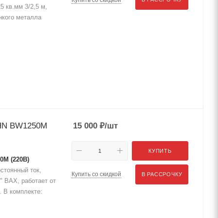
5 кв.мм 3/2,5 м,
нкого металла
CHN BW1250M
15 000
₽
/шт
КУПИТЬ
0M (220В)
остоянный ток,
Купить со скидкой
В РАССРОЧКУ
" ВАХ, работает от
. В комплекте: