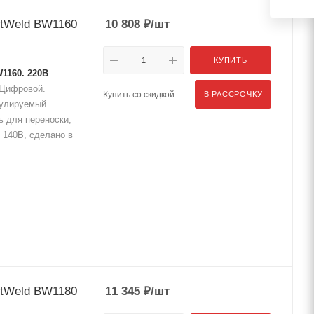
stWeld BW1160
10 808
₽
/шт
КУПИТЬ
1160. 220В
, Цифровой.
Купить со скидкой
В РАССРОЧКУ
егулируемый
ь для переноски,
 140В, сделано в
stWeld BW1180
11 345
₽
/шт