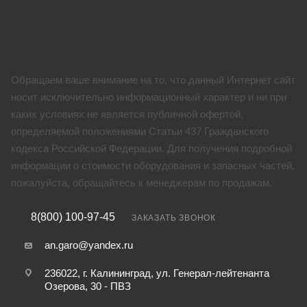
Обращаем ваше внимание на то, что данный Интернет сайт
носит исключительно информационный характер и ни при
каких условиях не является публичной офертой,
определяемой положениями Статьи 437 Гражданского
кодекса Российской Федерации. Для получения подробной
информации о стоимости оборудования и запасных частей,
пожалуйста, обращайтесь к менеджерам по продажам.
8(800) 100-97-45
ЗАКАЗАТЬ ЗВОНОК
an.garo@yandex.ru
236022, г. Калининград, ул. Генерал-лейтенанта
Озерова, 30 - ПВЗ