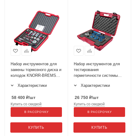
Набор инструментов для
Набор инструментов для
замены тормозного диска и
тестирования
колодок KNORR-BREMSE
герметичности системы
серий SN7,SK6, ADB22X
охлаждения грузовых
Характеристики
Характеристики
JTC-5240
автомобилей кейс JTC-
4150
58 400
₽
/шт
26 750
₽
/шт
Купить со скидкой
Купить со скидкой
В РАССРОЧКУ
В РАССРОЧКУ
КУПИТЬ
КУПИТЬ