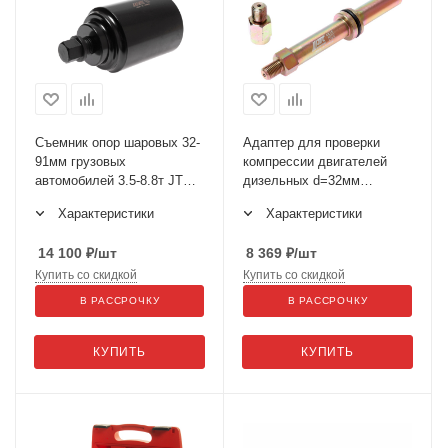
Съемник опор шаровых 32-
Адаптер для проверки
91мм грузовых
компрессии двигателей
автомобилей 3.5-8.8т JTC-
дизельных d=32мм
4752
L=200мм (MITSUBISHI
Характеристики
Характеристики
Fuso 6M70) JTC-4015
14 100
₽
/шт
8 369
₽
/шт
Купить со скидкой
Купить со скидкой
В РАССРОЧКУ
В РАССРОЧКУ
КУПИТЬ
КУПИТЬ