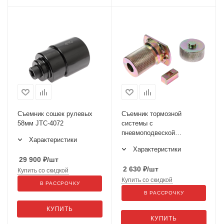
Съемник сошек рулевых
Съемник тормозной
58мм JTC-4072
системы с
пневмоподвеской
Характеристики
(MITSUBISHI Fuso) JTC-
Характеристики
4017
29 900
₽
/шт
2 630
₽
/шт
Купить со скидкой
Купить со скидкой
В РАССРОЧКУ
В РАССРОЧКУ
КУПИТЬ
КУПИТЬ