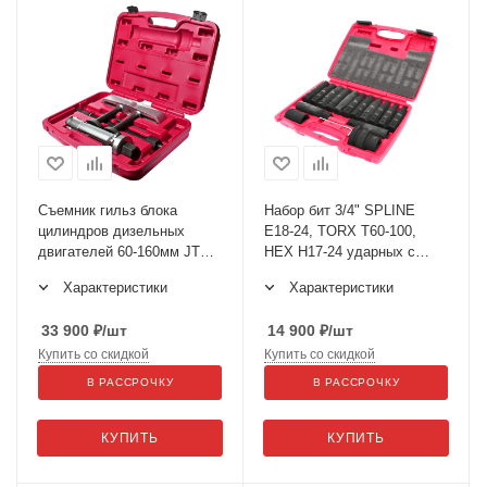
Съемник гильз блока
Набор бит 3/4" SPLINE
цилиндров дизельных
Е18-24, TORX Т60-100,
двигателей 60-160мм JTC-
HEX Н17-24 ударных с
4068
держат. 3/4", 1" 107мм 16
Характеристики
Характеристики
пр. JTC-J616C
33 900
₽
/шт
14 900
₽
/шт
Купить со скидкой
Купить со скидкой
В РАССРОЧКУ
В РАССРОЧКУ
КУПИТЬ
КУПИТЬ