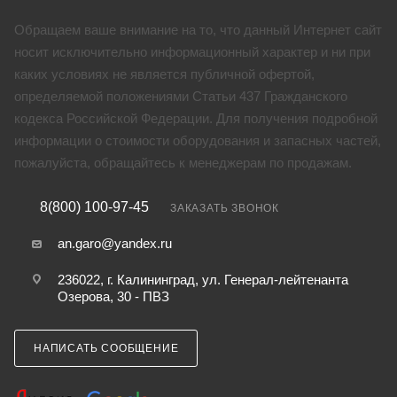
Обращаем ваше внимание на то, что данный Интернет сайт
носит исключительно информационный характер и ни при
каких условиях не является публичной офертой,
определяемой положениями Статьи 437 Гражданского
кодекса Российской Федерации. Для получения подробной
информации о стоимости оборудования и запасных частей,
пожалуйста, обращайтесь к менеджерам по продажам.
8(800) 100-97-45
ЗАКАЗАТЬ ЗВОНОК
an.garo@yandex.ru
236022, г. Калининград, ул. Генерал-лейтенанта
Озерова, 30 - ПВЗ
НАПИСАТЬ СООБЩЕНИЕ