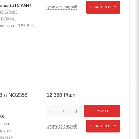
анна ) JTC-AM47
Купить со скидкой
В РАССРОЧКУ
90х370х93.
1409 гр.
лина, м : 0.55 Вес,
58 л NO2358
12 350
₽
/шт
КУПИТЬ
58
–
ния в
Купить со скидкой
В РАССРОЧКУ
других
емонтом