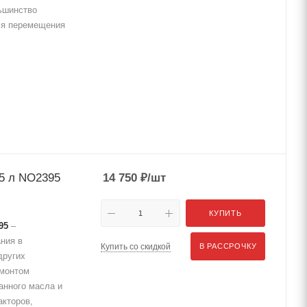
ьшинство
ля перемещения
95 л NO2395
14 750
₽
/шт
КУПИТЬ
95
–
ния в
Купить со скидкой
В РАССРОЧКУ
других
емонтом
анного масла и
акторов,