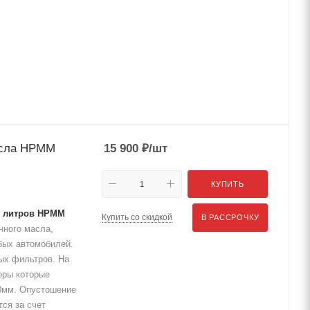
асла HPMM
15 900
₽
/шт
КУПИТЬ
65 литров HPMM
Купить со скидкой
В РАССРОЧКУ
нного масла,
бых автомобилей.
ых фильтров. На
оры которые
00мм. Опустошение
ся за счет