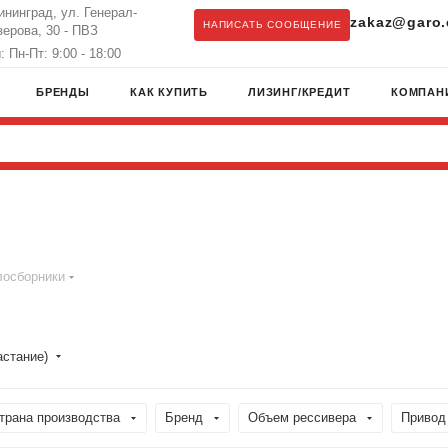
лининград, ул. Генерал-
zakaz@garo.
НАПИСАТЬ СООБЩЕНИЕ
ерова, 30 - ПВЗ
 Пн-Пт: 9:00 - 18:00
БРЕНДЫ
КАК КУПИТЬ
ЛИЗИНГ/КРЕДИТ
КОМПАН
осборники
астание)
трана производства
Бренд
Объем рессивера
Привод