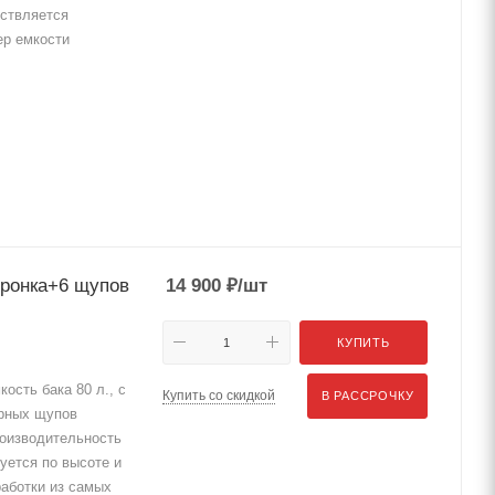
ествляется
ер емкости
оронка+6 щупов
14 900
₽
/шт
КУПИТЬ
кость бака 80 л., с
Купить со скидкой
В РАССРОЧКУ
орных щупов
роизводительность
руется по высоте и
работки из самых