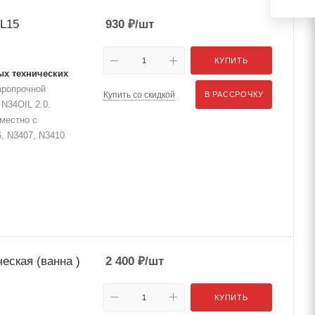
IL15
930
₽
/шт
КУПИТЬ
ых технических
аропрочной
Купить со скидкой
В РАССРОЧКУ
N34OIL 2.0.
местно с
, N3407, N3410
еская (ванна )
2 400
₽
/шт
КУПИТЬ