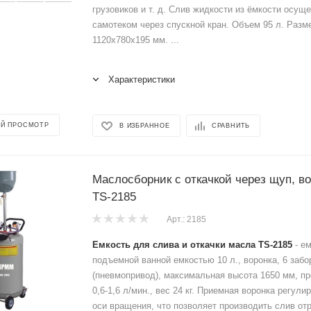
грузовиков и т. д. Слив жидкости из ёмкости осущ
самотеком через спускной кран. Объем 95 л. Разм
1120х780х195 мм. ...
Характеристики
Й ПРОСМОТР
В ИЗБРАННОЕ
СРАВНИТЬ
Маслосборник с откачкой через щуп, в
TS-2185
Арт.: 2185
Емкость для слива и откачки масла TS-2185
- ем
подъемной ванной емкостью 10 л., воронка, 6 заб
(пневмопривод), максимальная высота 1650 мм, п
0,6-1,6 л/мин., вес 24 кг. Приемная воронка регули
оси вращения, что позволяет производить слив от