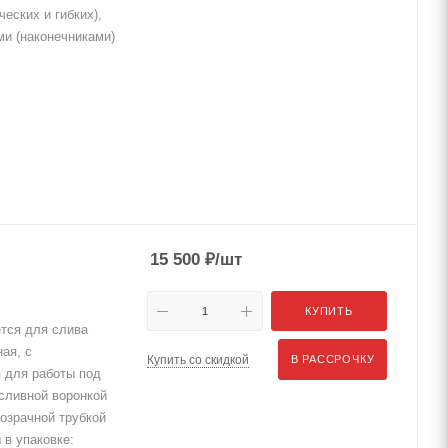
еских и гибких),
и (наконечниками)
15 500
₽
/шт
КУПИТЬ
тся для слива
ая, с
Купить со скидкой
В РАССРОЧКУ
 для работы под
сливной воронкой
озрачной трубкой
 в упаковке: