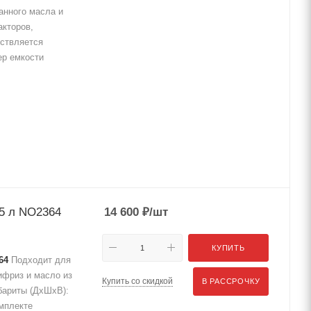
анного масла и
акторов,
ествляется
ер емкости
65 л NO2364
14 600
₽
/шт
КУПИТЬ
64
Подходит для
ифриз и масло из
Купить со скидкой
В РАССРОЧКУ
бариты (ДхШхВ):
мплекте