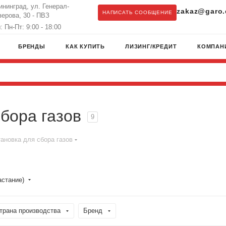
лининград, ул. Генерал-
zakaz@garo.
НАПИСАТЬ СООБЩЕНИЕ
ерова, 30 - ПВЗ
 Пн-Пт: 9:00 - 18:00
БРЕНДЫ
КАК КУПИТЬ
ЛИЗИНГ/КРЕДИТ
КОМПАН
бора газов
9
ановка для сбора газов
астание)
трана производства
Бренд