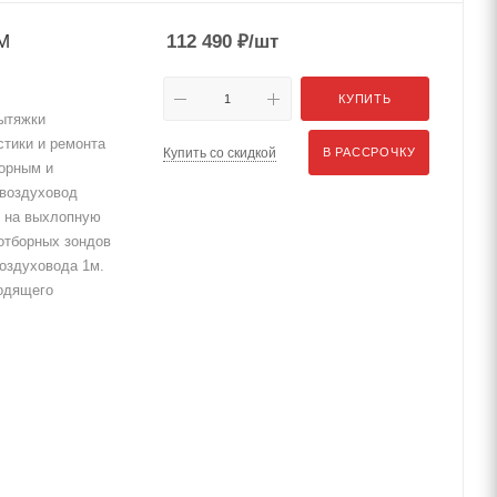
М
112 490
₽
/шт
КУПИТЬ
ытяжки
стики и ремонта
Купить со скидкой
В РАССРОЧКУ
борным и
 воздуховод
 на выхлопную
отборных зондов
воздуховода 1м.
одящего