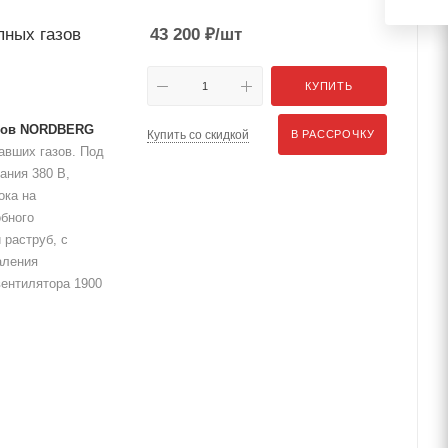
пных газов
43 200
₽
/шт
КУПИТЬ
азов NORDBERG
Купить со скидкой
В РАССРОЧКУ
авших газов. Под
ания 380 В,
ока на
обного
 раструб, с
аления
вентилятора 1900