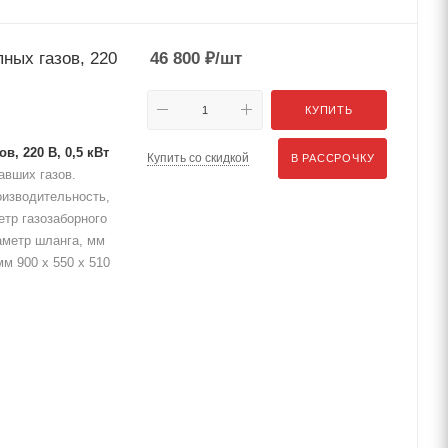
ных газов, 220
46 800
₽
/шт
КУПИТЬ
, 220 В, 0,5 кВт
Купить со скидкой
В РАССРОЧКУ
авших газов.
оизводительность,
етр газозаборного
аметр шланга, мм
м 900 x 550 x 510