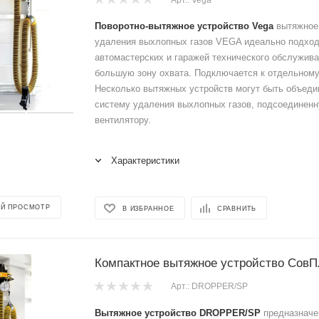
Поворотно-вытяжное устройство Vega
вытяжное 
удаления выхлопных газов VEGA идеально подход
автомастерских и гаражей технического обслужив
большую зону охвата. Подключается к отдельному
Несколько вытяжных устройств могут быть объеди
систему удаления выхлопных газов, подсоединенн
вентилятору.
Характеристики
Й ПРОСМОТР
В ИЗБРАННОЕ
СРАВНИТЬ
Компактное вытяжное устройство Со
Арт.: DROPPER/SP
Вытяжное устройство DROPPER/SP
предназначе