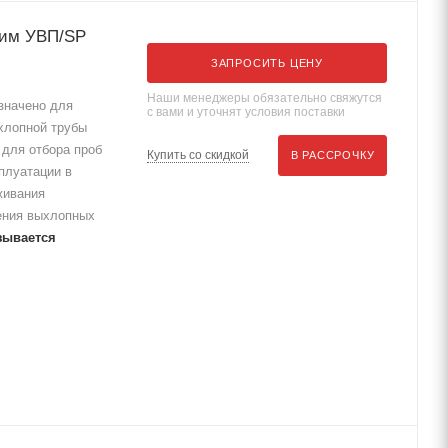
лим УВП/SP
ЗАПРОСИТЬ ЦЕНУ
Наши менеджеры обязательно свяжутся
значено для
с вами и уточнят условия поставки
хлопной трубы
для отбора проб
Купить со скидкой
В РАССРОЧКУ
плуатации в
живания
ения выхлопных
зывается