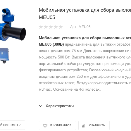
Мобильная установка для сбора выхло
MEU05
Арт.: MEU05
Мобильная установка для сбора выхлопных г
MEU05
(380В)
предназначена для вытяжки отработ
шланг диаметром 75 мм Двигатель напряжение пит
мощность 500 Вт. Высота положения вытяжного бл
вертикальной стойке регулируется при помощи уд
фиксирующего устройства; Газозаборный конусный
входным диаметром 250 мм для эффективного уд
отработавших газов; Воздухопроизводительность 
м3/час. Основание на 4-х колесах.
Характеристики
Й ПРОСМОТР
В ИЗБРАННОЕ
СРАВНИТЬ