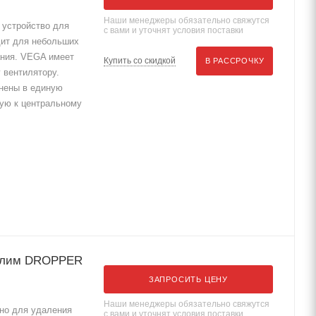
Наши менеджеры обязательно свяжутся
устройство для
с вами и уточнят условия поставки
ит для небольших
ания. VEGA имеет
Купить со скидкой
В РАССРОЧКУ
 вентилятору.
нены в единую
ую к центральному
вПлим DROPPER
ЗАПРОСИТЬ ЦЕНУ
Наши менеджеры обязательно свяжутся
но для удаления
с вами и уточнят условия поставки