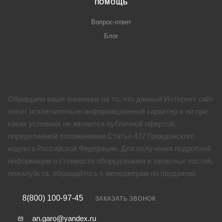
ПОМОЩЬ
Вопрос-ответ
Блог
Обращаем ваше внимание на то, что данный Интернет сайт
носит исключительно информационный характер и ни при
каких условиях не является публичной офертой,
определяемой положениями Статьи 437 Гражданского
кодекса Российской Федерации. Для получения подробной
информации о стоимости оборудования и запасных частей,
пожалуйста, обращайтесь к менеджерам по продажам.
8(800) 100-97-45
ЗАКАЗАТЬ ЗВОНОК
an.garo@yandex.ru