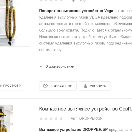
Поворотно-вытяжное устройство Vega
вытяжное 
удаления выхлопных газов VEGA идеально подход
автомастерских и гаражей технического обслужив
большую зону охвата. Подключается к отдельному
Несколько вытяжных устройств могут быть объеди
систему удаления выхлопных газов, подсоединенн
вентилятору.
Характеристики
Й ПРОСМОТР
В ИЗБРАННОЕ
СРАВНИТЬ
Компактное вытяжное устройство Со
Арт.: DROPPER/SP
Вытяжное устройство DROPPER/SP
предназначе