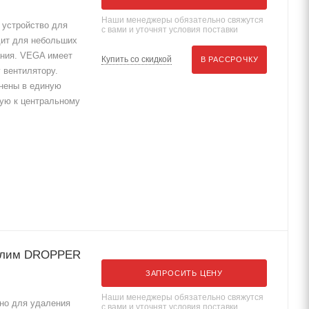
Наши менеджеры обязательно свяжутся
устройство для
с вами и уточнят условия поставки
ит для небольших
ания. VEGA имеет
Купить со скидкой
В РАССРОЧКУ
 вентилятору.
нены в единую
ую к центральному
вПлим DROPPER
ЗАПРОСИТЬ ЦЕНУ
Наши менеджеры обязательно свяжутся
но для удаления
с вами и уточнят условия поставки