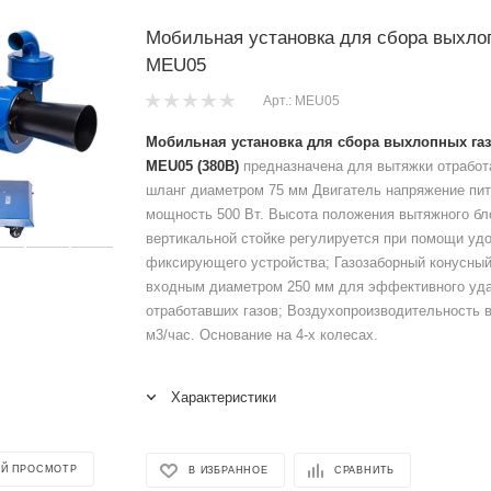
Мобильная установка для сбора выхло
MEU05
Арт.: MEU05
Мобильная установка для сбора выхлопных г
MEU05
(380В)
предназначена для вытяжки отработ
шланг диаметром 75 мм Двигатель напряжение пит
мощность 500 Вт. Высота положения вытяжного бл
вертикальной стойке регулируется при помощи уд
фиксирующего устройства; Газозаборный конусный
входным диаметром 250 мм для эффективного уд
отработавших газов; Воздухопроизводительность 
м3/час. Основание на 4-х колесах.
Характеристики
Й ПРОСМОТР
В ИЗБРАННОЕ
СРАВНИТЬ