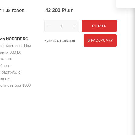
пных газов
43 200
₽
/шт
КУПИТЬ
азов NORDBERG
Купить со скидкой
В РАССРОЧКУ
авших газов. Под
ания 380 В,
ока на
обного
 раструб, с
аления
вентилятора 1900