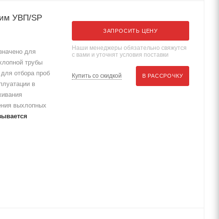
лим УВП/SP
ЗАПРОСИТЬ ЦЕНУ
Наши менеджеры обязательно свяжутся
значено для
с вами и уточнят условия поставки
хлопной трубы
для отбора проб
Купить со скидкой
В РАССРОЧКУ
плуатации в
живания
ения выхлопных
зывается