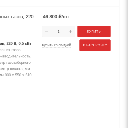
ных газов, 220
46 800
₽
/шт
КУПИТЬ
, 220 В, 0,5 кВт
Купить со скидкой
В РАССРОЧКУ
авших газов.
оизводительность,
етр газозаборного
аметр шланга, мм
м 900 x 550 x 510