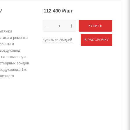
М
112 490
₽
/шт
КУПИТЬ
ытяжки
стики и ремонта
Купить со скидкой
В РАССРОЧКУ
борным и
 воздуховод
 на выхлопную
отборных зондов
воздуховода 1м.
одящего