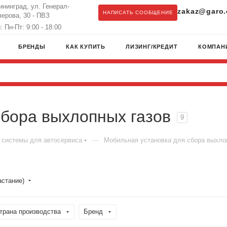
лининград, ул. Генерал-
zakaz@garo.
НАПИСАТЬ СООБЩЕНИЕ
ерова, 30 - ПВЗ
 Пн-Пт: 9:00 - 18:00
БРЕНДЫ
КАК КУПИТЬ
ЛИЗИНГ/КРЕДИТ
КОМПАН
сбора выхлопных газов
9
—
системы для автосервиса
Мобильная установка для сбора выхло
астание)
трана производства
Бренд