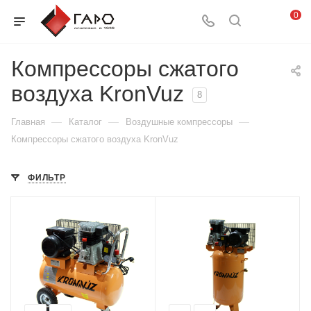
0
Компрессоры сжатого
воздуха KronVuz
8
—
—
—
Главная
Каталог
Воздушные компрессоры
Компрессоры сжатого воздуха KronVuz
ФИЛЬТР