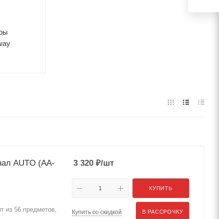
ры
way
нал AUTO (AA-
3 320
₽
/шт
КУПИТЬ
т из 56 предметов,
Купить со скидкой
В РАССРОЧКУ