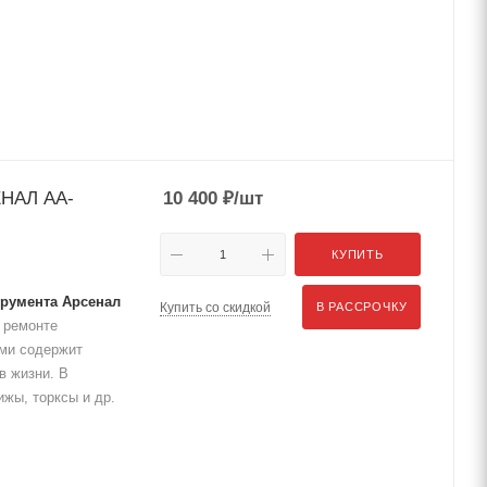
ЕНАЛ АА-
10 400
₽
/шт
КУПИТЬ
трумента Арсенал
Купить со скидкой
В РАССРОЧКУ
 ремонте
ами содержит
в жизни. В
жы, торксы и др.