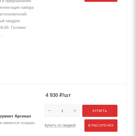
и и предназначен
мплектация набора
втолюбителей.
ый квадрат
4L56: Головки
..
4 930
₽
/шт
КУПИТЬ
трумент Арсенал
те имеются плашки,
Купить со скидкой
В РАССРОЧКУ